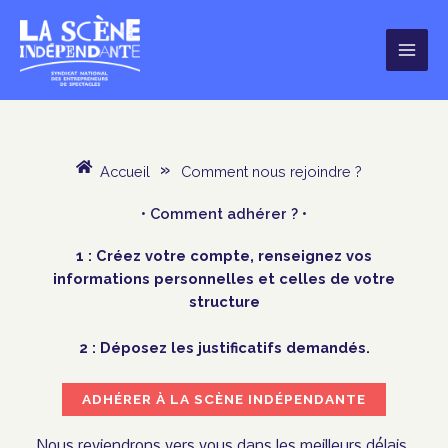
Aller
au
contenu
Accueil
»
Comment nous rejoindre ?
• Comment adhérer ? •
1 : Créez votre compte, renseignez vos
informations personnelles et celles de votre
structure
2 : Déposez les justificatifs demandés.
ADHÉRER À LA SCÈNE INDÉPENDANTE
Nous reviendrons vers vous dans les meilleurs délais.