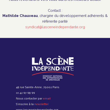
Contact :
Mathilde Chauveau
, chargée du développement adhérents &
référente parité
syndicat@lasceneindependante.org
48 rue Sainte-Anne, 75002 Paris
01 42 97 98 99
Nous contacter par
email
S’inscrire à la
newsletter
www.lasceneindependante.org