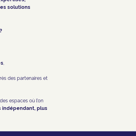
es solutions
?
es
,
rès des partenaires et
 des espaces où l’on
s indépendant, plus