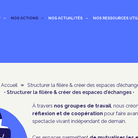
?
NOS ACTIONS
NOS ACTUALITÉS
NOS RESSOURCES UTI
Accueil
»
Structurer la filière & créer des espaces d’échang
• Structurer la filière & créer des espaces d’échanges •
À travers
nos
groupes de travail
, nous créo
réflexion et de coopération
pour faire ava
spectacle vivant indépendant de demain.
Ces espaces permettent
de mutualiser les 