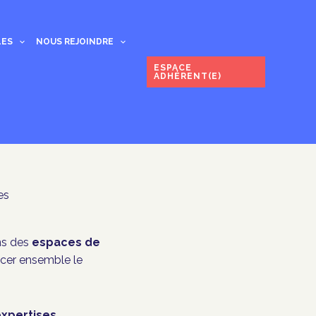
LES
NOUS REJOINDRE
ESPACE
ADHÉRENT(E)
es
ns des
espaces de
ncer ensemble le
expertises,