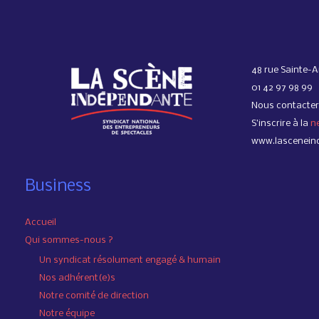
48 rue Sainte-A
01 42 97 98 99
Nous contacter
S’inscrire à la
n
www.lascenein
Business
Accueil
Qui sommes-nous ?
Un syndicat résolument engagé & humain
Nos adhérent(e)s
Notre comité de direction
Notre équipe