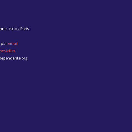
nne, 75002 Paris
 par
email
ewsletter
dependante.org