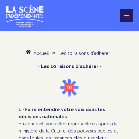
Aller
au
contenu
Accueil
»
Les 10 raisons d’adhérer
• Les 10 raisons d'adhérer •
1 • Faire entendre votre voix dans les
décisions nationales
En adhérant, vous êtes représenté·e auprès du
ministère de la Culture, des pouvoirs publics et
dans toutes les instances clés du secteur :