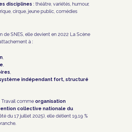
es disciplines
: théâtre, variétés, humour,
rique, cirque, jeune public, comédies
m de SNES, elle devient en 2022 La Scène
attachement à :
on
,
ue
,
oires
,
système indépendant fort, structuré
du Travail comme
organisation
ention collective nationale du
êté du 17 juillet 2025), elle détient 19,19 %
branche.