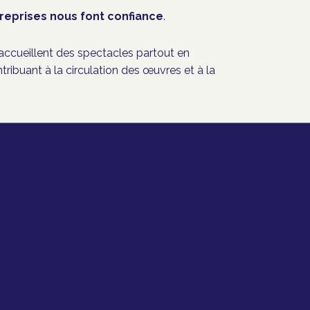
reprises nous font confiance
.
t accueillent des spectacles partout en
ontribuant à la circulation des œuvres et à la