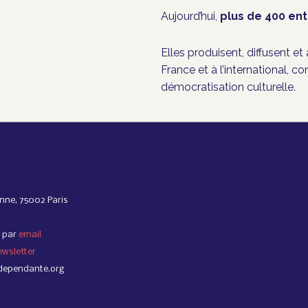
Aujourd’hui,
plus de 400 ent
Elles produisent, diffusent e
France et à l’international, c
démocratisation culturelle.
nne, 75002 Paris
 par
email
ewsletter
dependante.org