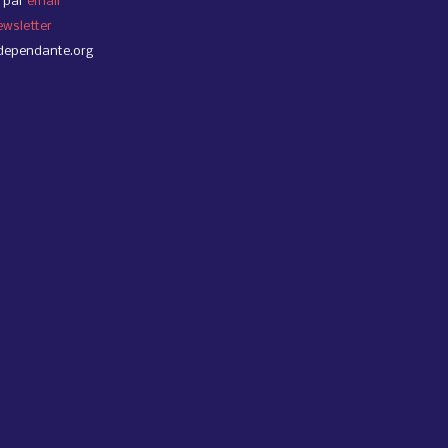
 par
email
ewsletter
dependante.org