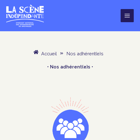
Aller
au
contenu
Accueil
»
Nos adhérent(e)s
• Nos adhérent(e)s •