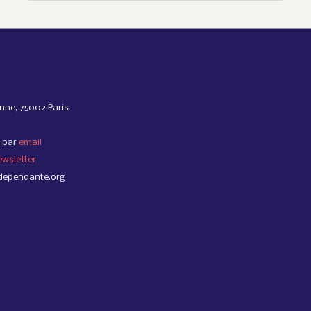
nne, 75002 Paris
 par
email
ewsletter
dependante.org