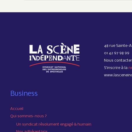
48 rue Sainte-A
01 42 97 98 99
Nous contacter
S’inscrire à la
n
www.lascenein
Business
Accueil
Qui sommes-nous ?
Un syndicat résolument engagé & humain
Nos adhérent(e)s