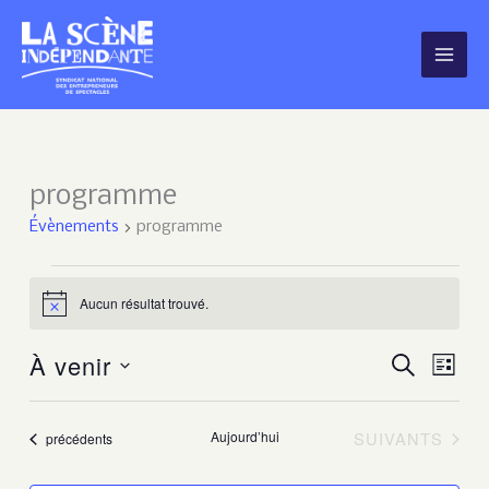
Aller
au
contenu
programme
Évènements
Évènements
programme
Aucun résultat trouvé.
Notice
À venir
Recherche
Navig
RECHERCH
LISTE
et
de
Sélectionnez
navigation
vues
une
ÉVÈNEMENTS
Aujourd’hui
SUIVANTS
de
Évèn
Évènements
précédents
date.
vues
Évènements