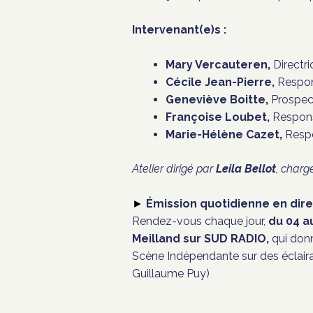
Intervenant(e)s :
Mary Vercauteren,
Directri
Cécile Jean-Pierre,
Respon
Geneviève Boitte,
Prospect
Françoise Loubet,
Responsa
Marie-Hélène Cazet,
Respon
Atelier dirigé par
Leila Bellot
, charg
Émission quotidienne en dir
►
Rendez-vous chaque jour,
du
04 a
Meilland sur SUD RADIO,
qui donn
Scène Indépendante sur des éclairag
Guillaume Puy)