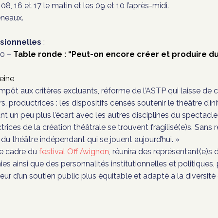
 08, 16 et 17 le matin et les 09 et 10 l’après-midi.
éneaux.
sionnelles
:
30 –
Table ronde : “Peut-on encore créer et produire d
eine
pôt aux critères excluants, réforme de l’ASTP qui laisse de c
productrices : les dispositifs censés soutenir le théâtre d’init
ant un peu plus l’écart avec les autres disciplines du spectacle
rices de la création théâtrale se trouvent fragilisé(e)s. Sans
nir du théâtre indépendant qui se jouent aujourd’hui. »
le cadre du
festival Off Avignon
, réunira des représentant(e)s 
 ainsi que des personnalités institutionnelles et politiques, 
ur d’un soutien public plus équitable et adapté à la diversité 