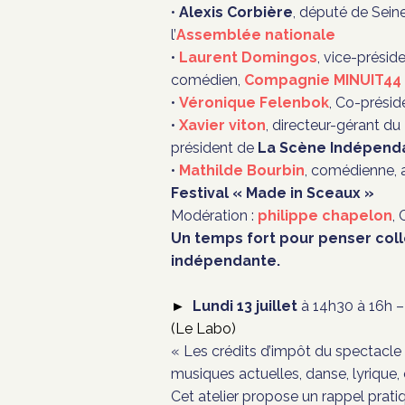
•
Alexis Corbière
, député de Sein
l’
Assemblée nationale
•
Laurent Domingos
, vice-préside
comédien,
Compagnie MINUIT44
•
Véronique Felenbok
, Co-prési
•
Xavier viton
, directeur-gérant du
président de
La Scène Indépend
•
Mathilde Bourbin
, comédienne, 
Festival « Made in Sceaux »
Modération :
philippe chapelon
, 
Un temps fort pour penser coll
indépendante.
Lundi
13 juillet
à 14h30 à 16h 
►
(Le Labo)
« Les crédits d’impôt du spectacle v
musiques actuelles, danse, lyrique, 
Cet atelier propose un rappel pratiqu