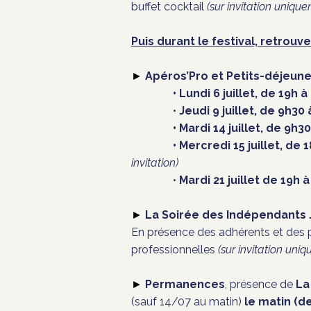
buffet cocktail
(sur invitation unique
Puis durant le festival, retro
Apéros’Pro et Petits-déjeune
►
• Lundi 6 juillet,
de 19h à
•
Jeudi 9 juillet,
de 9h30 
• Mardi
14 juillet,
de 9h30
• Mercredi
15 juillet,
de 1
invitation)
•
Mardi 21 juillet
de 19h à
La Soirée des Indépendants
►
En présence des adhérents et des pa
professionnelles
(sur invitation uni
Permanences
, p
résence de
La 
►
(sauf
14/07 au matin)
le matin (de