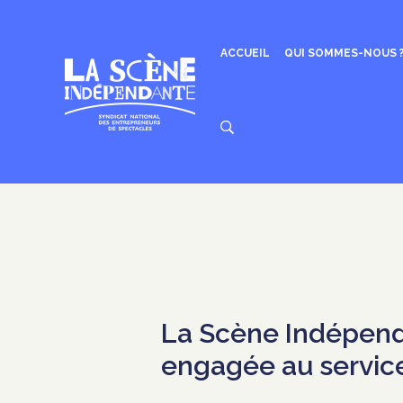
Aller
au
contenu
ACCUEIL
QUI SOMMES-NOUS 
La Scène Indépenda
engagée au service