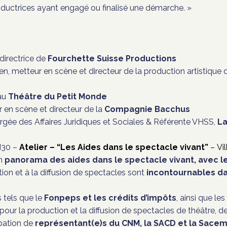
ductrices ayant engagé ou finalisé une démarche. »
 directrice de
Fourchette Suisse Productions
, metteur en scène et directeur de la production artistique
 au
Théâtre du Petit Monde
 en scène et directeur de la
Compagnie Bacchus
gée des Affaires Juridiques et Sociales & Référente VHSS,
La
H30 –
Atelier –
“
Les Aides dans le spectacle vivant
”
–
Vi
un
panorama des aides dans le spectacle vivant, avec les
ion et à la diffusion de spectacles sont
incontournables da
s tels que le
Fonpeps et les crédits d’impôts
, ainsi que les
pour la production et la diffusion de spectacles de théâtre, 
pation de
représentant(e)s du CNM, la SACD et la Sacem