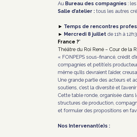
Au
Bureau des compagnies
: les
Salle d’atelier :
tous les autres cr
Temps de rencontres profes
►
Mercredi
8 juillet
de 11h à 12h
►
France ?
”
Théâtre du Roi René – Cour de la R
« FONPEPS sous-financé, crédit d’im
compagnies et petit(e)s producteurs, 
même qu’ils devraient l’aider, creus
Une grande partie des acteurs et act
soutiens, c’est la diversité et l’ave
Cette table ronde, organisée dans 
structures de production, compagnies
et formuler des propositions en fave
Nos Intervenant(e)s :