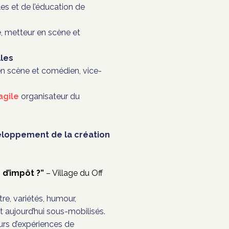
es et de l’éducation de
ue, metteur en scène et
lles
 en scène et comédien, vice-
agile
organisateur du
veloppement de la création
 d’impôt ?”
– Village du Off
re, variétés, humour,
t aujourd’hui sous-mobilisés.
ours d’expériences de