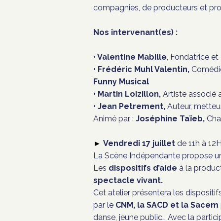
compagnies, de producteurs et pro
Nos intervenant(es) :
• Valentine Mabille
, Fondatrice et
• Frédéric Muhl Valentin,
Comédien
Funny Musical
• Martin Loizillon,
Artiste associé
• Jean Petrement,
Auteur, metteur
Animé par :
Joséphine Taïeb,
Char
Vendredi
17 juillet
de 11h à 12
►
La Scène Indépendante propose 
Les
dispositifs d’aide
à la product
spectacle vivant.
Cet atelier présentera les dispositif
par le
CNM, la SACD et la Sacem
danse, jeune public… Avec la partici