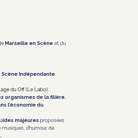
 de
Marseille en Scène
et du
 Scène Indépendante
llage du Off (Le Labo)
 organismes de la filière.
ns l’économie du
 a
ides majeures
proposées
de musiques, d’humour, de
.