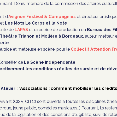
e-Saint-Denis, membre de la commission des affaires culturell
nt d’
Avignon Festival & Compagnies
et directeur artistiq
et
Les Mots Le Corps et la Note
dente de
LAPAS
et directrice de production du
Bureau des Fi
Théâtre Trianon et Molière à Bordeaux
, auteur, metteur
ante
autrice et metteuse en scène, pour le
Collectif Attention Fr
Conseiller de
La Scène Indépendante
ectivement les conditions réelles de survie et de dé
–
Atelier :
“Associations : comment mobiliser les crédits
ivant (CISV, CITC) sont ouverts à toutes les disciplines (théât
cirque, jeune public, comédies musicales…) Pourtant, ils resten
e de la législation et des conditions d’éligibilité, suivi de ret