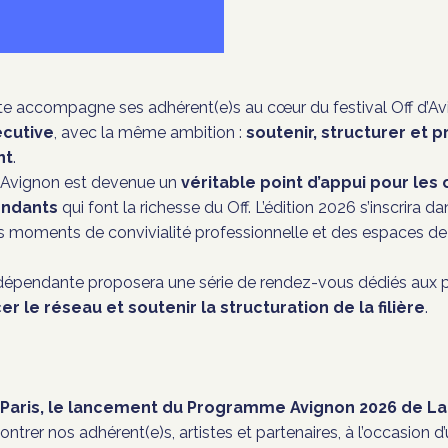
e accompagne ses adhérent(e)s au cœur du festival Off d’
Av
écutive
, avec la même ambition :
soutenir, structurer et 
nt
.
Avignon
est devenue un
véritable point d’appui pour les
endants
qui font la richesse du Off. L’édition 2026 s’inscrira
s moments de convivialité professionnelle et des espaces 
Indépendante proposera une série de rendez-vous dédiés aux p
r le réseau et soutenir la structuration de la filière
.
 à Paris, le lancement du Programme Avignon 2026 de L
ntrer nos adhérent(e)s, artistes et partenaires, à l’occasion d