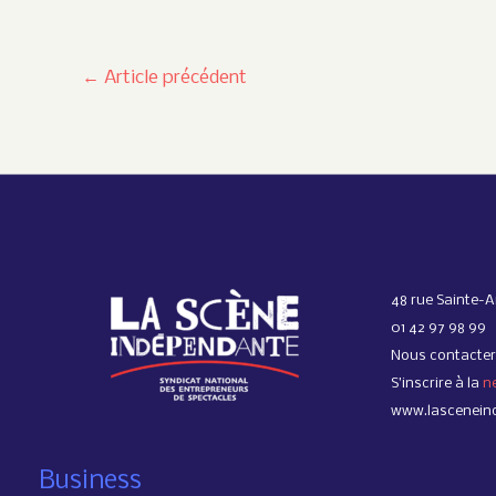
←
Article précédent
48 rue Sainte-A
01 42 97 98 99
Nous contacter
S’inscrire à la
n
www.lascenein
Business