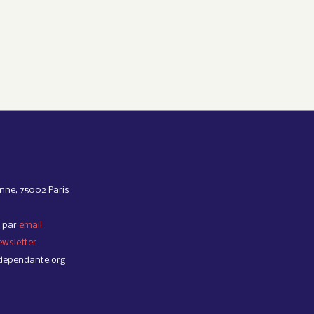
nne, 75002 Paris
 par
email
ewsletter
dependante.org