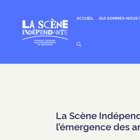
Aller
au
contenu
ACCUEIL
QUI SOMMES-NOUS 
La Scène Indépend
l’émergence des ar