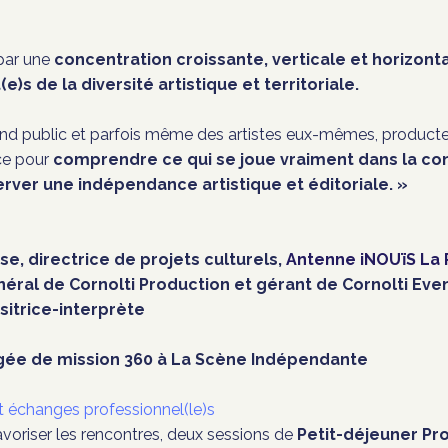
par une
concentration croissante, verticale et horizonta
e)s de la diversité artistique et territoriale.
d public et parfois même des artistes eux-mêmes, producteu
ace pour
comprendre ce qui se joue vraiment dans la con
rver une indépendance artistique et éditoriale. »
e, directrice de projets culturels,
Antenne iNOUïS La 
général de Cornolti Production et gérant de Cornolti Eve
sitrice-interprète
argée de mission 360 à La Scène Indépendante
et échanges professionnel(le)s
avoriser les rencontres, deux sessions de
Petit-déjeuner Pro